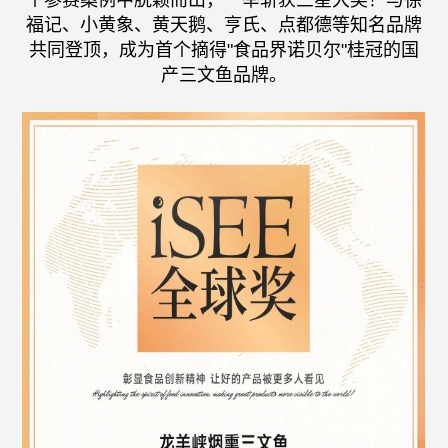
个参赛案例中脱颖而出，一举斩获三星大奖！与徐
福记、小黄象、黄天鹅、亨氏、点都德等知名品牌
共同登顶，成为首个摘得"食品界诺贝尔"桂冠的国
产三文鱼品牌。