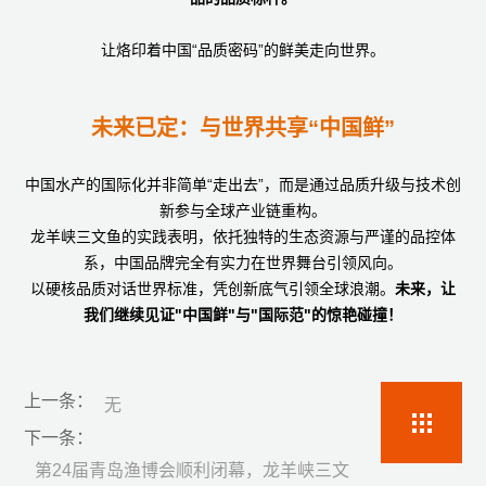
让烙印着中国“品质密码”的鲜美走向世界。
未来已定：与世界共享“中国鲜”
中国水产的国际化并非简单“走出去”，而是通过品质升级与技术创
新参与全球产业链重构。
龙羊峡三文鱼的实践表明，依托独特的生态资源与严谨的品控体
系，中国品牌完全有实力在世界舞台引领风向。
以硬核品质对话世界标准，凭创新底气引领全球浪潮。
未来，让
我们继续见证"中国鲜"与"国际范"的惊艳碰撞！
上一条：
无
下一条：
第24届青岛渔博会顺利闭幕，龙羊峡三文