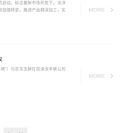
式启动，标志着新市场形势下，龙洋
MORE
附加值转变，推进产品精深加工，实
议
羊峡”）与京东生鲜在民泽龙羊峡公司
MORE