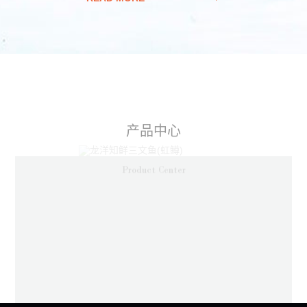
产品中心
Product Center
三文鱼（虹鳟）冰鲜/冰冻整条
三文
高品质冰鲜/冰冻三文鱼整条带头去内脏
高品质冰鲜/冰冻三文鱼整条去头去内脏
READ MORE
READ