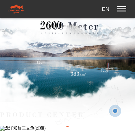
EN
生态渔业
2600
Ecological Fishery